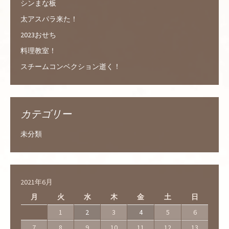
シンまな板
太アスパラ来た！
2023おせち
料理教室！
スチームコンベクション逝く！
カテゴリー
未分類
2021年6月
月
火
水
木
金
土
日
1
2
3
4
5
6
7
8
9
10
11
12
13