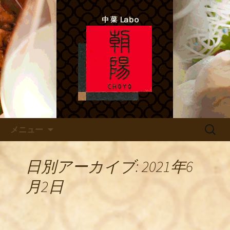
中菜Lab.朝陽 シェフのあれこれ
北新地ので本格四川料理 「中
菜Labo.朝陽」
コンテンツへ移動
検
メニュー
索:
日別アーカイブ: 2021年6
月2日