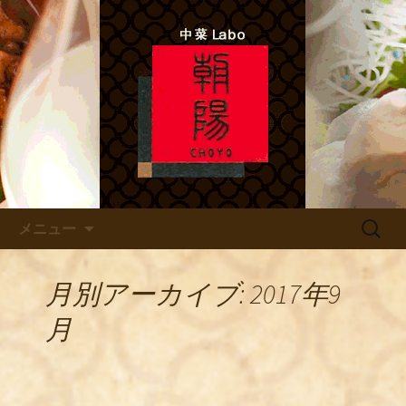
中菜Lab.朝陽 シェフのあれこれ
北新地ので本格四川料理 「中
菜Labo.朝陽」
コンテンツへ移動
検
メニュー
索:
月別アーカイブ: 2017年9
月