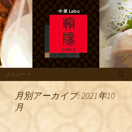
中菜Lab.朝陽 シェフのあれこれ
北新地ので本格四川料理 「中
菜Labo.朝陽」
コンテンツへ移動
検
メニュー
索:
月別アーカイブ: 2021年10
月