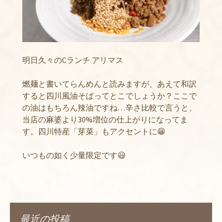
明日久々のCランチ アリマス
燃麺と書いてらんめんと読みますが、あえて和訳
すると四川風油そばってとこでしょうか？ここで
の油はもちろん辣油ですね…辛さ比較で言うと、
当店の麻婆より30%増位の仕上がりになってま
す。四川特産「芽菜」もアクセントに😁
いつもの如く少量限定です😃
最近の投稿