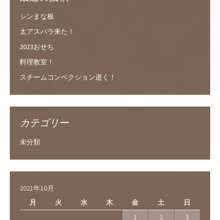
シンまな板
太アスパラ来た！
2023おせち
料理教室！
スチームコンベクション逝く！
カテゴリー
未分類
2021年10月
月
火
水
木
金
土
日
1
2
3