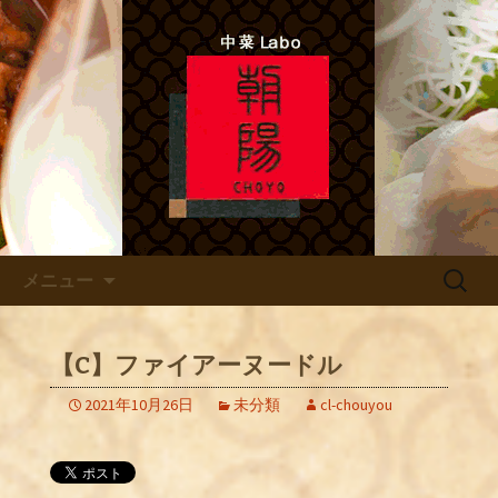
中菜Lab.朝陽 シェフのあれこれ
北新地ので本格四川料理 「中
菜Labo.朝陽」
コンテンツへ移動
検
メニュー
索:
【C】ファイアーヌードル
2021年10月26日
未分類
cl-chouyou