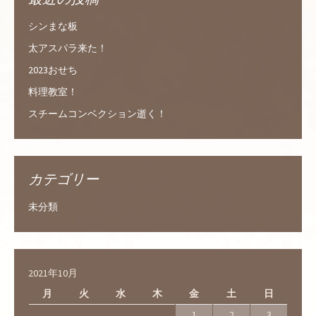
シンまな板
太アスパラ来た！
2023おせち
料理教室！
スチームコンベクション逝く！
カテゴリー
未分類
2021年10月
月
火
水
木
金
土
日
1
2
3