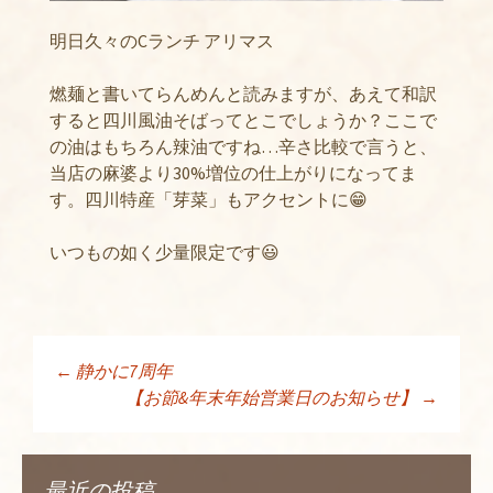
明日久々のCランチ アリマス
燃麺と書いてらんめんと読みますが、あえて和訳
すると四川風油そばってとこでしょうか？ここで
の油はもちろん辣油ですね…辛さ比較で言うと、
当店の麻婆より30%増位の仕上がりになってま
す。四川特産「芽菜」もアクセントに😁
いつもの如く少量限定です😃
←
静かに7周年
投稿ナビゲーショ
【お節&年末年始営業日のお知らせ】
→
ン
最近の投稿