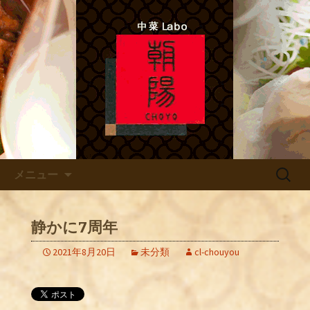
中菜Lab.朝陽 シェフのあれこれ
北新地ので本格四川料理 「中
菜Labo.朝陽」
コンテンツへ移動
検
メニュー
索:
静かに7周年
2021年8月20日
未分類
cl-chouyou