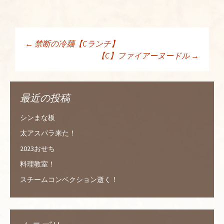
←
禁断の冷麺【Cランチ】
投稿ナビゲーショ
【C】ファイアーヌードル
→
ン
最近の投稿
シンまな板
太アスパラ来た！
2023おせち
料理教室！
スチームコンベクション逝く！