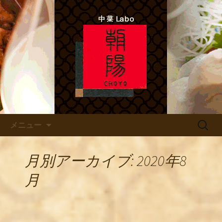
中菜Lab.朝陽 シェフのあれこれ
北新地ので本格四川料理 「中
菜Labo.朝陽」
コンテンツへ移動
検
メニュー
索:
月別アーカイブ: 2020年8
月