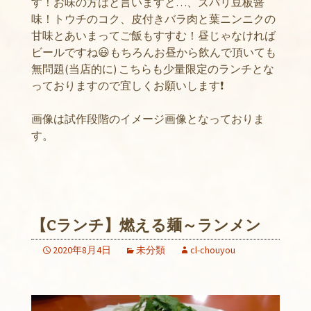
す！お味の方はと言いますと…、ズバリ豆板醤
味！トウチのコク、皮付きバラ肉と葉ニンニクの
甘味とあいまってご飯もすすむ！昼じゃなければ
ビールですね😃もちろんお昼から飲んで頂いても
無問題(当店的に) こちらも少量限定のランチとな
っておりますので宜しくお願いします❗️
画像は試作段階のイメージ画像となっておりま
す。
【Cランチ】燃える麺～ランメン
2020年8月4日
未分類
cl-chouyou