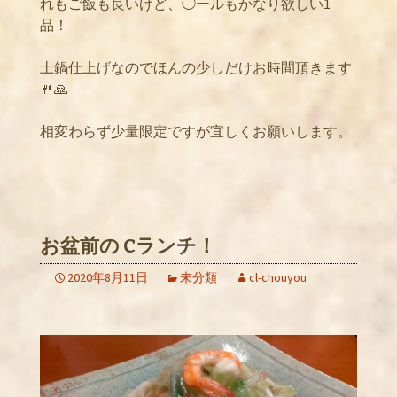
れもご飯も良いけど、◯ールもかなり欲しい1
品！
土鍋仕上げなのでほんの少しだけお時間頂きます
🍴🙏
相変わらず少量限定ですが宜しくお願いします。
お盆前の Cランチ！
2020年8月11日
未分類
cl-chouyou