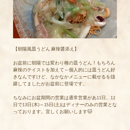
【朝陽風皿うどん 麻辣醤添え】
お盆前に朝陽では変わり種の皿うどん！もちろん
麻辣のテイストを加えて～個人的には皿うどん好
きなんですけど、なかなかメニューに載せるを躊
躇してましたがお盆前に登場です。
ちなみにお盆期間の営業は通常営業があ11日、12
日で13日(木)～15日(土)はディナーのみの営業とな
っております。宜しくお願いします🐱