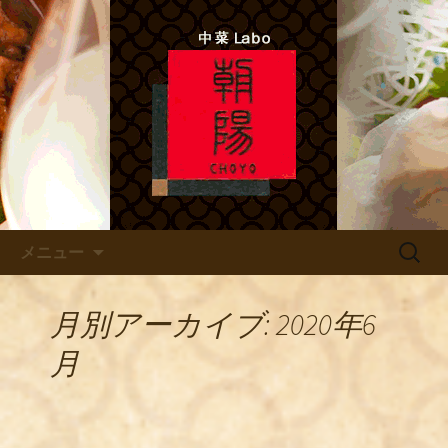
中菜Lab.朝陽 シェフのあれこれ
北新地ので本格四川料理 「中
菜Labo.朝陽」
コンテンツへ移動
検
メニュー
索:
月別アーカイブ: 2020年6
月