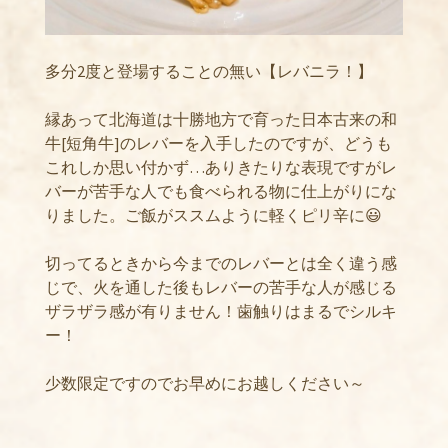
多分2度と登場することの無い【レバニラ！】
縁あって北海道は十勝地方で育った日本古来の和
牛[短角牛]のレバーを入手したのですが、どうも
これしか思い付かず…ありきたりな表現ですがレ
バーが苦手な人でも食べられる物に仕上がりにな
りました。ご飯がススムように軽くピリ辛に😃
切ってるときから今までのレバーとは全く違う感
じで、火を通した後もレバーの苦手な人が感じる
ザラザラ感が有りません！歯触りはまるでシルキ
ー！
少数限定ですのでお早めにお越しください～