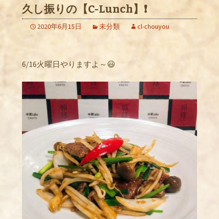
久し振りの【C-Lunch】❗️
2020年6月15日
未分類
cl-chouyou
6/16火曜日やりますよ～😃