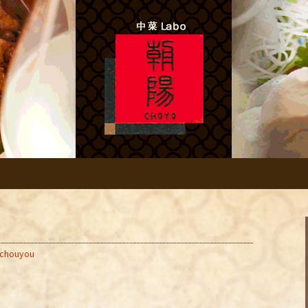
あれこれ
本格四川料理 「中
-chouyou