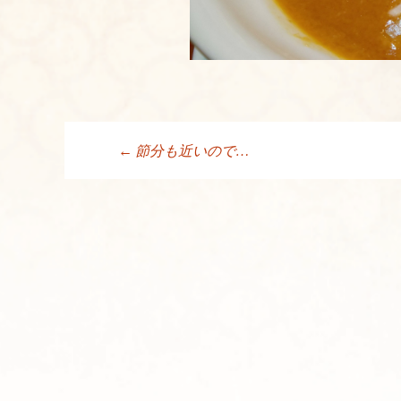
←
節分も近いので…
投稿ナビゲーシ