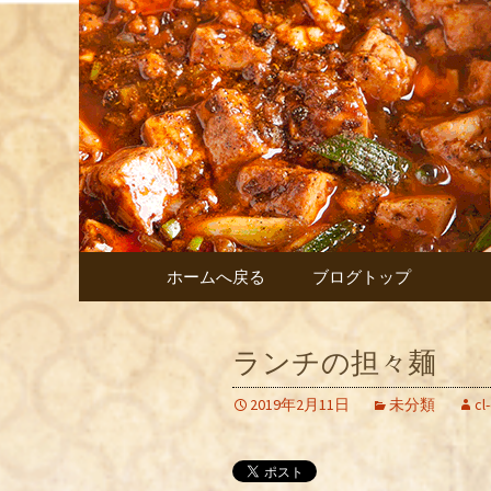
中菜Lab.朝陽 シェフの
北新地ので
陽」
コンテンツへ移動
ホームへ戻る
ブログトップ
ランチの担々麺
2019年2月11日
未分類
cl