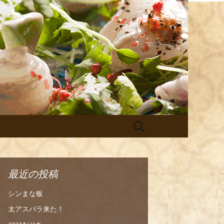
菜Labo.朝
検
索:
最近の投稿
シンまな板
太アスパラ来た！