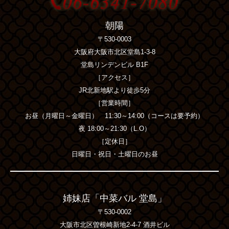
朝陽
〒530-0003
大阪府大阪市北区堂島1-3-8
堂島リンデンビル B1F
［アクセス］
JR北新地駅より徒歩5分
［営業時間］
お昼（月曜日～金曜日） 11:30～14:00（コースは要予約）
夜 18:00～21:30（L.O）
［定休日］
日曜日・祝日・土曜日のお昼
姉妹店「中菜バル 堂島」
〒530-0002
大阪市北区曽根崎新地2-4-7 酒井ビル