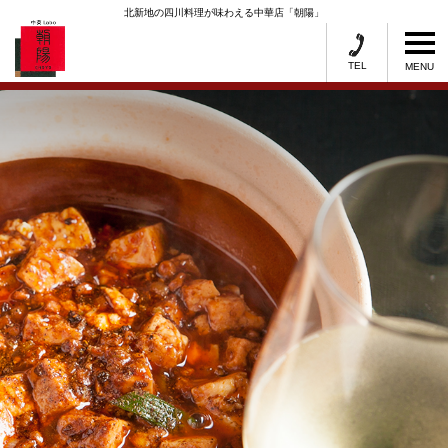
北新地の四川料理が味わえる中華店「朝陽」
TEL
MENU